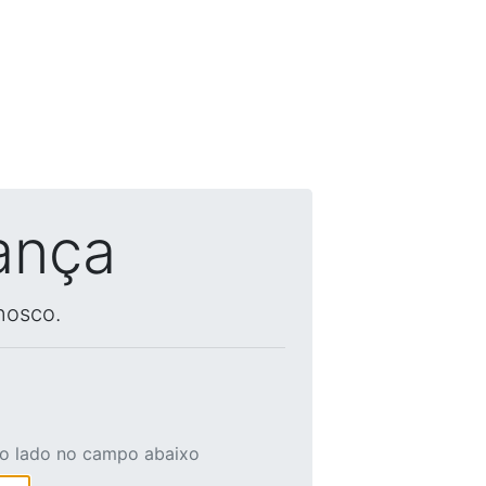
ança
nosco.
ao lado no campo abaixo