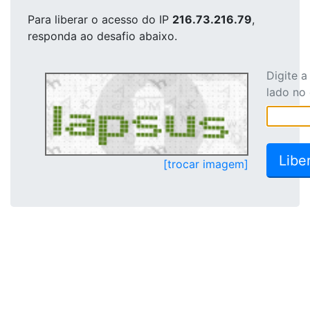
Para liberar o acesso
do IP
216.73.216.79
,
responda ao desafio abaixo.
Digite 
lado no
[trocar imagem]