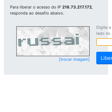
Para liberar o acesso
do IP
216.73.217.172
,
responda ao desafio abaixo.
Digite 
lado no
[trocar imagem]