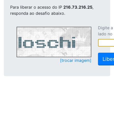
Para liberar o acesso
do IP
216.73.216.25
,
responda ao desafio abaixo.
Digite 
lado no
[trocar imagem]