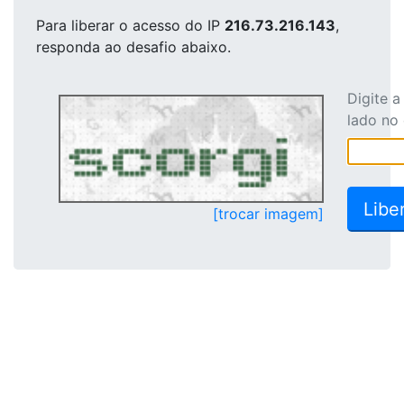
Para liberar o acesso
do IP
216.73.216.143
,
responda ao desafio abaixo.
Digite 
lado no
[trocar imagem]