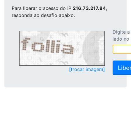
Para liberar o acesso
do IP
216.73.217.84
,
responda ao desafio abaixo.
Digite 
lado no
[trocar imagem]