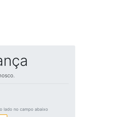
ança
nosco.
ao lado no campo abaixo