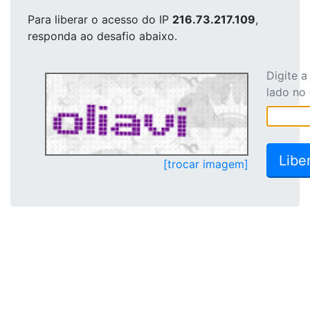
Para liberar o acesso
do IP
216.73.217.109
,
responda ao desafio abaixo.
Digite 
lado no
[trocar imagem]