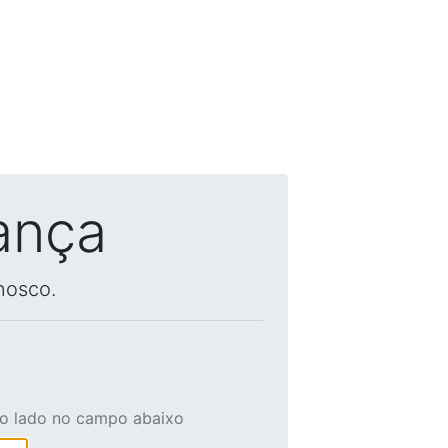
ança
nosco.
ao lado no campo abaixo