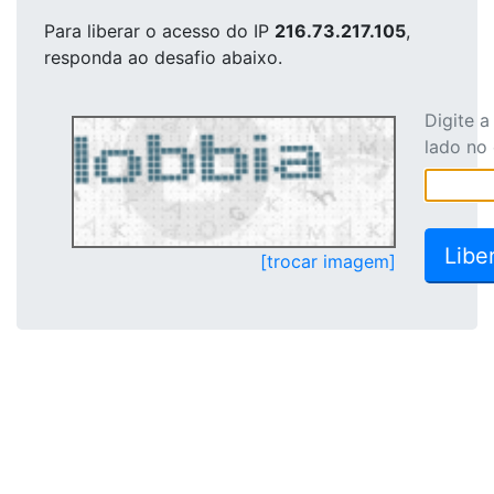
Para liberar o acesso
do IP
216.73.217.105
,
responda ao desafio abaixo.
Digite 
lado no
[trocar imagem]