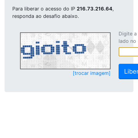
Para liberar o acesso
do IP
216.73.216.64
,
responda ao desafio abaixo.
Digite 
lado no
[trocar imagem]