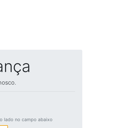
ança
nosco.
ao lado no campo abaixo