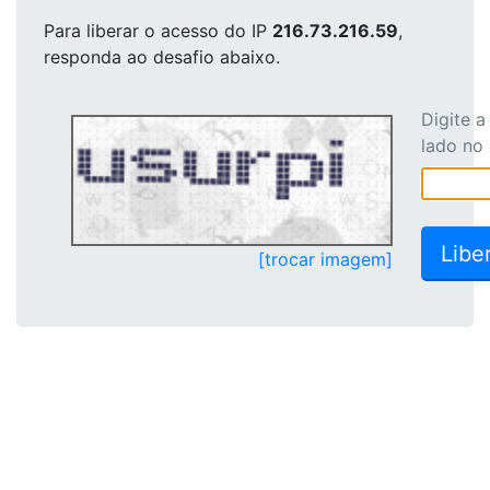
Para liberar o acesso
do IP
216.73.216.59
,
responda ao desafio abaixo.
Digite 
lado no
[trocar imagem]