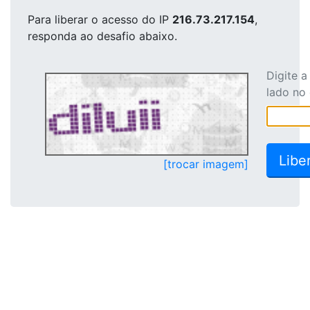
Para liberar o acesso
do IP
216.73.217.154
,
responda ao desafio abaixo.
Digite 
lado no
[trocar imagem]