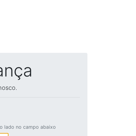
ança
nosco.
ao lado no campo abaixo