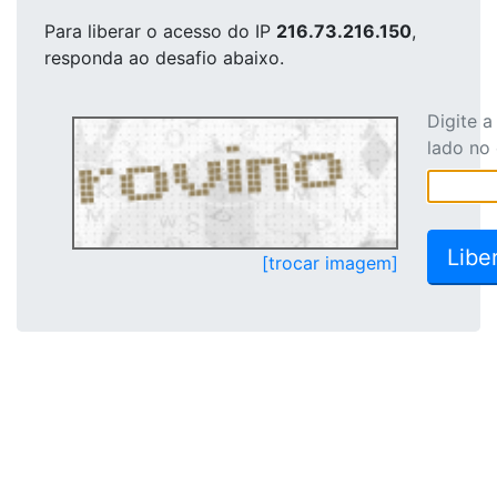
Para liberar o acesso
do IP
216.73.216.150
,
responda ao desafio abaixo.
Digite 
lado no
[trocar imagem]