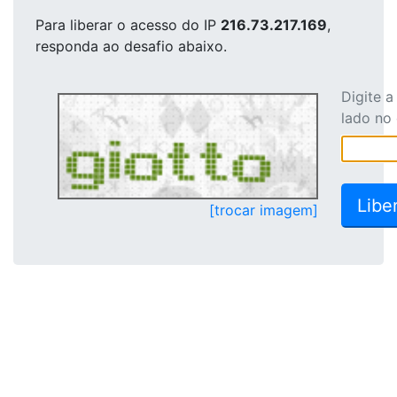
Para liberar o acesso
do IP
216.73.217.169
,
responda ao desafio abaixo.
Digite 
lado no
[trocar imagem]