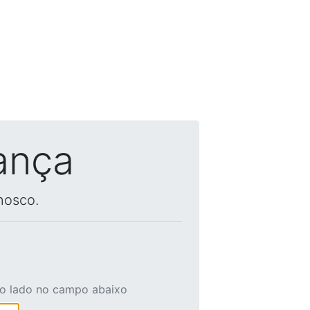
ança
nosco.
ao lado no campo abaixo