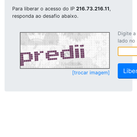
Para liberar o acesso
do IP
216.73.216.11
,
responda ao desafio abaixo.
Digite 
lado no
[trocar imagem]