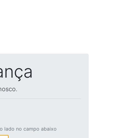
ança
nosco.
ao lado no campo abaixo