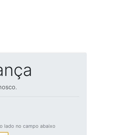
ança
nosco.
ao lado no campo abaixo