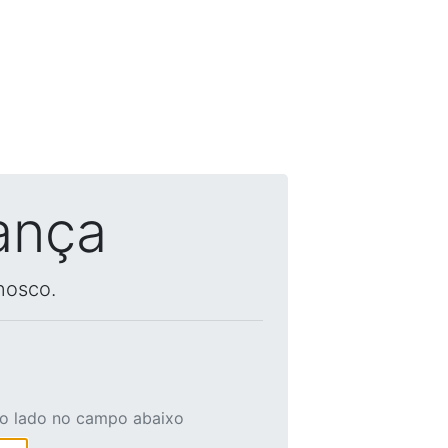
ança
nosco.
ao lado no campo abaixo