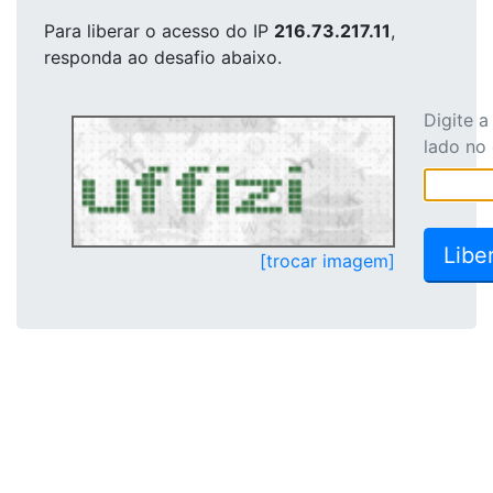
Para liberar o acesso
do IP
216.73.217.11
,
responda ao desafio abaixo.
Digite 
lado no
[trocar imagem]