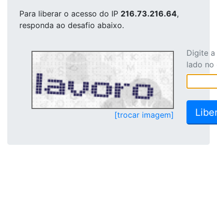
Para liberar o acesso
do IP
216.73.216.64
,
responda ao desafio abaixo.
Digite 
lado no
[trocar imagem]