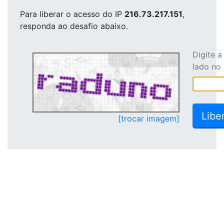
Para liberar o acesso
do IP
216.73.217.151
,
responda ao desafio abaixo.
Digite 
lado no
[trocar imagem]