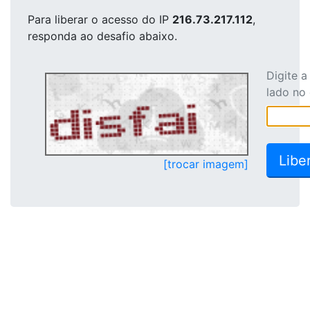
Para liberar o acesso
do IP
216.73.217.112
,
responda ao desafio abaixo.
Digite 
lado no
[trocar imagem]