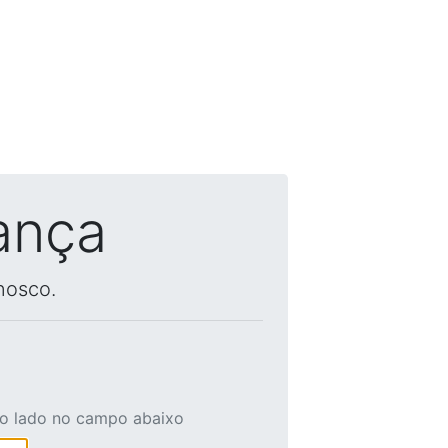
ança
nosco.
ao lado no campo abaixo