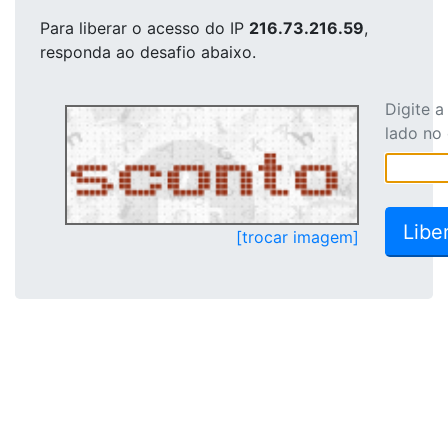
Para liberar o acesso
do IP
216.73.216.59
,
responda ao desafio abaixo.
Digite 
lado no
[trocar imagem]