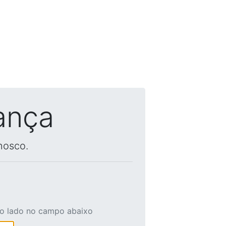
ança
nosco.
ao lado no campo abaixo