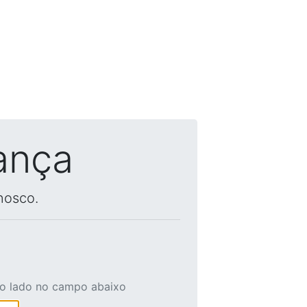
ança
nosco.
ao lado no campo abaixo