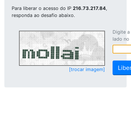
Para liberar o acesso
do IP
216.73.217.84
,
responda ao desafio abaixo.
Digite 
lado no
[trocar imagem]