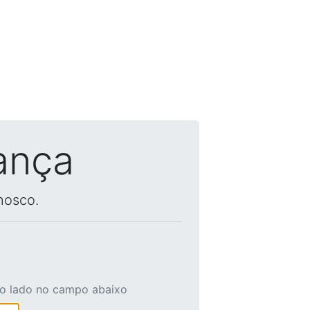
ança
nosco.
ao lado no campo abaixo