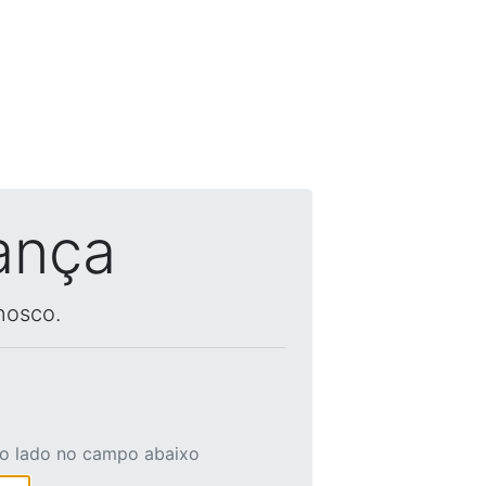
ança
nosco.
ao lado no campo abaixo