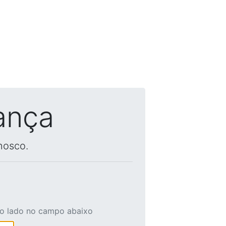
ança
nosco.
ao lado no campo abaixo