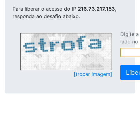
Para liberar o acesso
do IP
216.73.217.153
,
responda ao desafio abaixo.
Digite 
lado no
[trocar imagem]