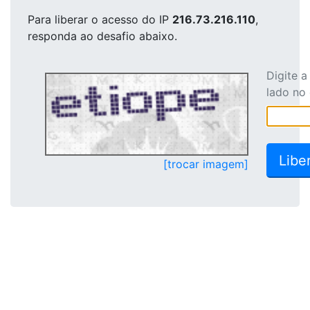
Para liberar o acesso
do IP
216.73.216.110
,
responda ao desafio abaixo.
Digite 
lado no
[trocar imagem]