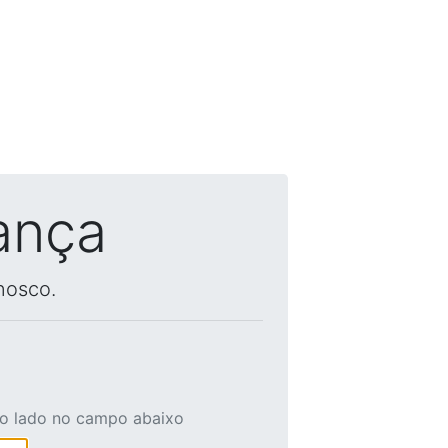
ança
nosco.
ao lado no campo abaixo