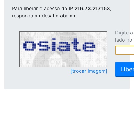
Para liberar o acesso
do IP
216.73.217.153
,
responda ao desafio abaixo.
Digite 
lado no
[trocar imagem]